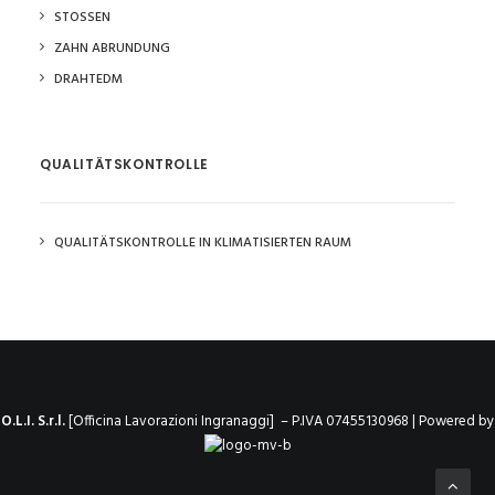
STOSSEN
ZAHN ABRUNDUNG
DRAHTEDM
QUALITÄTSKONTROLLE
QUALITÄTSKONTROLLE IN KLIMATISIERTEN RAUM
O.L.I. S.r.l.
[Officina Lavorazioni Ingranaggi] – P.IVA 07455130968 | Powered by