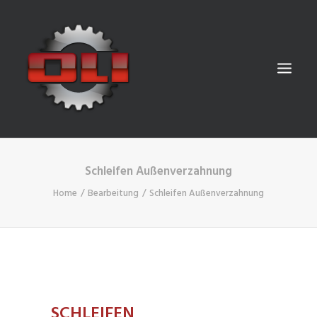
Schleifen Außenverzahnung
WIR ÜBER UNS
Home
Bearbeitung
Schleifen Außenverzahnung
BEARBEITUNG
MASCHINENPARK
GALLERY
KONTAKT
DEUTSCH
SCHLEIFEN