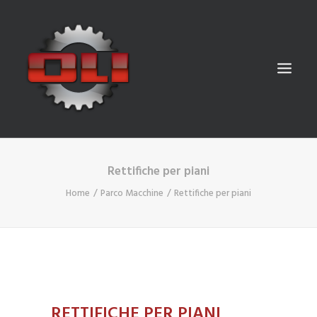
Rettifiche per piani
CHI SIAMO
Home
Parco Macchine
Rettifiche per piani
LAVORAZIONI
PARCO MACCHINE
GALLERY
CONTATTI
ITALIANO
RETTIFICHE PER PIANI