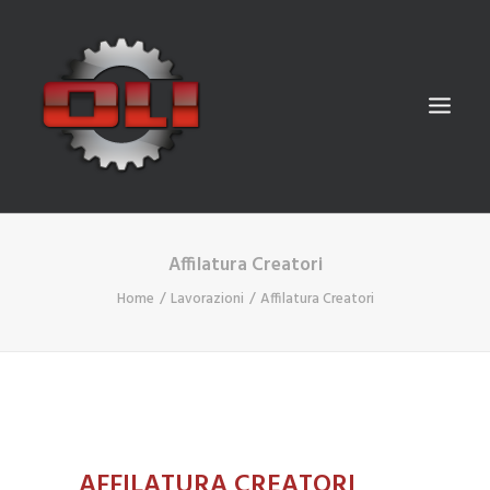
Affilatura Creatori
CHI SIAMO
Home
Lavorazioni
Affilatura Creatori
LAVORAZIONI
PARCO MACCHINE
GALLERY
CONTATTI
ITALIANO
AFFILATURA CREATORI